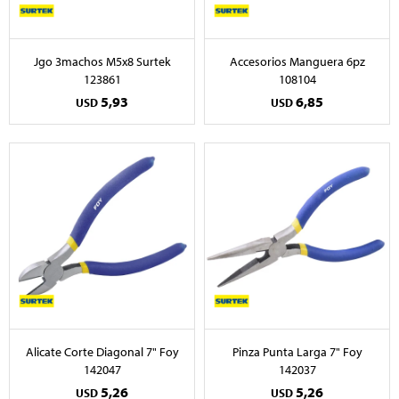
Jgo 3machos M5x8 Surtek
Accesorios Manguera 6pz
123861
108104
5,93
6,85
USD
USD
Alicate Corte Diagonal 7" Foy
Pinza Punta Larga 7" Foy
142047
142037
5,26
5,26
USD
USD