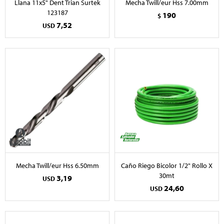
Llana 11x5" Dent Trian Surtek
Mecha Twill/eur Hss 7.00mm
123187
190
$
7,52
USD
Mecha Twill/eur Hss 6.50mm
Caño Riego Bicolor 1/2" Rollo X
30mt
3,19
USD
24,60
USD