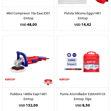
Mini Compresor 10a Eaac3501
Pistola Silicona Eggu1401
Emtop
Emtop
48,00
14,42
USD
USD
Pulidora 1400w Eapr1401
Punta Atornillador Esbtmhl133
Emtop
Emtop 10pz
152,00
8,50
USD
USD