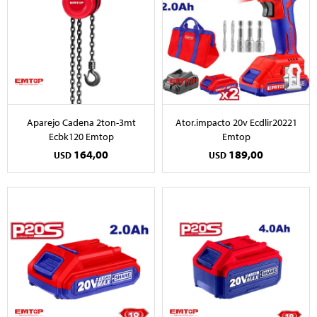
Aparejo Cadena 2ton-3mt
Ator.impacto 20v Ecdlir20221
Ecbk120 Emtop
Emtop
164,00
189,00
USD
USD