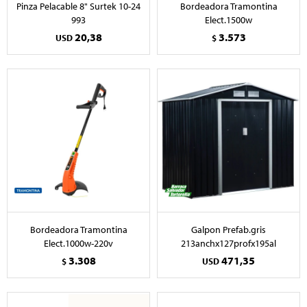
Pinza Pelacable 8" Surtek 10-24
Bordeadora Tramontina
993
Elect.1500w
20,38
3.573
USD
$
Bordeadora Tramontina
Galpon Prefab.gris
Elect.1000w-220v
213anchx127profx195al
3.308
471,35
$
USD