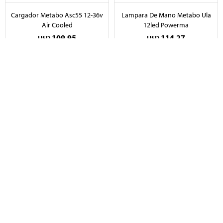
Cargador Metabo Asc55 12-36v
Lampara De Mano Metabo Ula
Air Cooled
12led Powerma
109,95
114,27
USD
USD
Bomba Centrif.1/2hp 370" Sal.1"
Bomba Centrif. 1hp Total
Twp23706
Twp27506
107,00
134,00
USD
USD