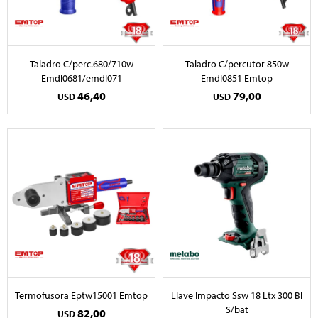
Taladro C/perc.680/710w
Taladro C/percutor 850w
Emdl0681/emdl071
Emdl0851 Emtop
46,40
79,00
USD
USD
Termofusora Eptw15001 Emtop
Llave Impacto Ssw 18 Ltx 300 Bl
S/bat
82,00
USD