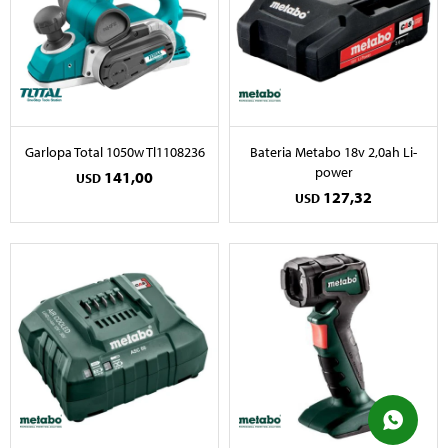
Garlopa Total 1050w Tl1108236
Bateria Metabo 18v 2,0ah Li-
power
141,00
USD
127,32
USD