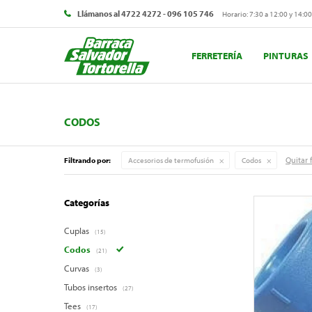
Llámanos al 4722 4272 - 096 105 746
Horario: 7:30 a 12:00 y 14:00
FERRETERÍA
PINTURAS
CODOS
Quitar f
Filtrando por:
Accesorios de termofusión
Codos
Categorías
Cuplas
(15)
Codos
(21)
Curvas
(3)
Tubos insertos
(27)
Tees
(17)