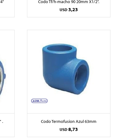
4"
Codo Tf/h-macho 90 20mm X1/2".
3,23
USD
 .
Codo Termofusion Azul 63mm
8,73
USD