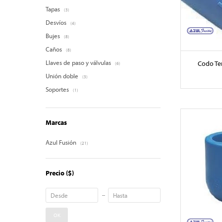
Tapas
(3)
Desvíos
(4)
Bujes
(8)
Caños
(8)
Llaves de paso y válvulas
Codo Te
(6)
Unión doble
(3)
Soportes
(1)
Marcas
Azul Fusión
(21)
Precio
($)
OK