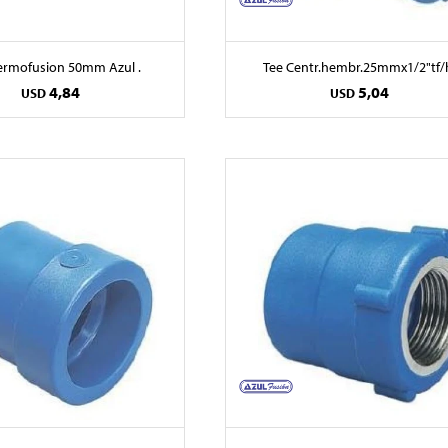
ermofusion 50mm Azul .
Tee Centr.hembr.25mmx1/2"tf/
4,84
5,04
USD
USD