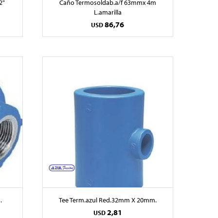
2"
Caño Termosoldab.a/f 63mmx 4m
L.amarilla
86,76
USD
.
Tee Term.azul Red.32mm X 20mm.
2,81
USD