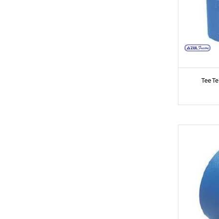
Tee T