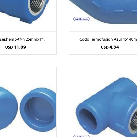
ser.hemb-tf/h 25mmx1" .
Codo Termofusion Azul 45° 40
11,09
4,34
USD
USD