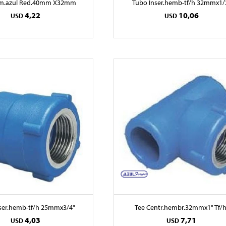
rm.azul Red.40mm X32mm
Tubo Inser.hemb-tf/h 32mmx1/
4,22
10,06
USD
USD
ser.hemb-tf/h 25mmx3/4"
Tee Centr.hembr.32mmx1" Tf/h
4,03
7,71
USD
USD