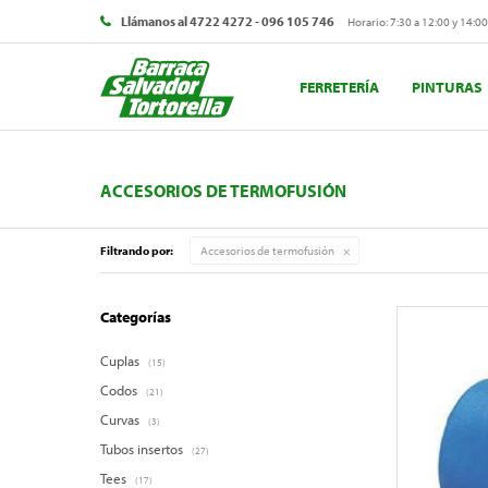
Llámanos al 4722 4272 - 096 105 746
Horario: 7:30 a 12:00 y 14:00
FERRETERÍA
PINTURAS
ACCESORIOS DE TERMOFUSIÓN
Filtrando por:
Accesorios de termofusión
Categorías
Cuplas
(15)
Codos
(21)
Curvas
(3)
Tubos insertos
(27)
Tees
(17)