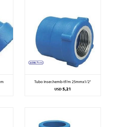
mm
Tubo Inser.hemb-tf/m 25mmx1/2"
5,21
USD