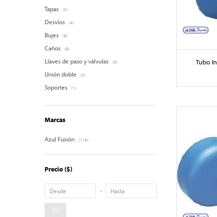
Tapas
(3)
Desvíos
(4)
Bujes
(8)
Caños
(8)
Llaves de paso y válvulas
Tubo In
(6)
Unión doble
(3)
Soportes
(1)
Marcas
Azul Fusión
(116)
Precio
($)
OK