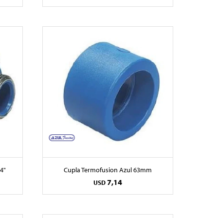
4"
Cupla Termofusion Azul 63mm
7,14
USD