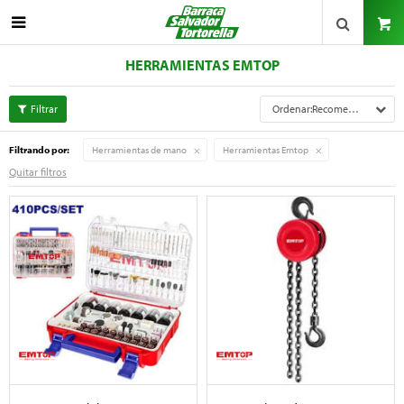

HERRAMIENTAS EMTOP
Recomendados
Filtrando por:
Herramientas de mano
Herramientas Emtop
Quitar filtros