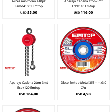
Acces.minitorno 410pz
Aparejo Cadena 1ton-3mt
Eamd41001 Emtop
Ecbk110 Emtop
53,00
116,00
USD
USD
Aparejo Cadena 2ton-3mt
Disco Emtop Metal 355mmx3.0
Ecbk120 Emtop
C/u
164,00
4,98
USD
USD