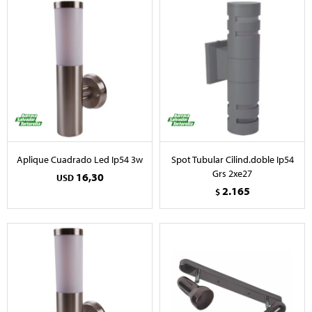
Aplique Cuadrado Led Ip54 3w
Spot Tubular Cilind.doble Ip54
Grs 2xe27
16,30
USD
2.165
$