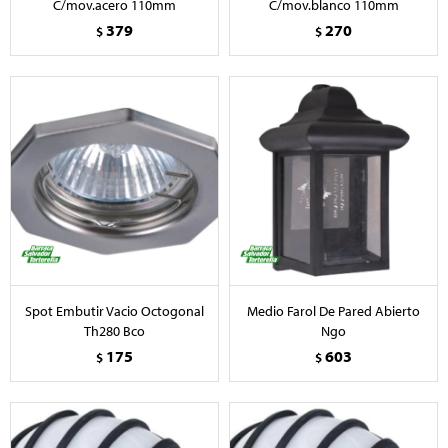
C/mov.acero 110mm
C/mov.blanco 110mm
379
270
$
$
Spot Embutir Vacio Octogonal
Medio Farol De Pared Abierto
Th280 Bco
Ngo
175
603
$
$