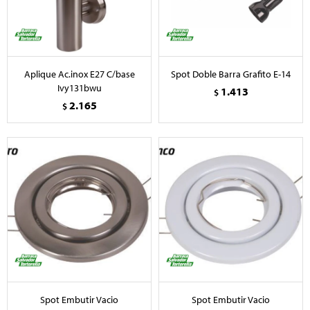
Aplique Ac.inox E27 C/base
Spot Doble Barra Grafito E-14
Ivy131bwu
1.413
$
2.165
$
Spot Embutir Vacio
Spot Embutir Vacio