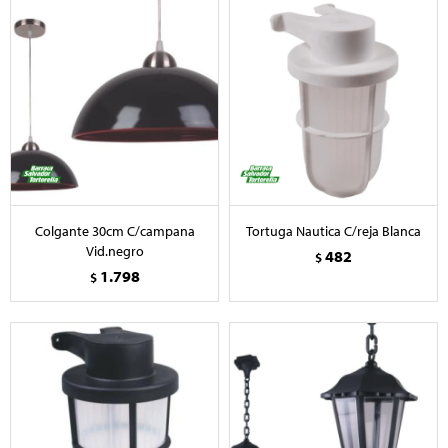
Colgante 30cm C/campana
Tortuga Nautica C/reja Blanca
Vid.negro
482
$
1.798
$