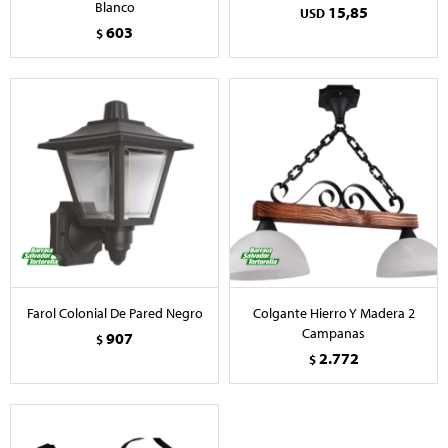
Blanco
15,85
USD
603
$
Farol Colonial De Pared Negro
Colgante Hierro Y Madera 2
Campanas
907
$
2.772
$