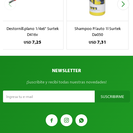
Destornill.plano 1/4x6" Surtek
Shampoo P/auto 1l Surtek
D416v
Da050
7,25
7,31
USD
USD
NEWSLETTER
¡Suscribite y recibí todas nuestras novedades!
SUSCRIBIRME


