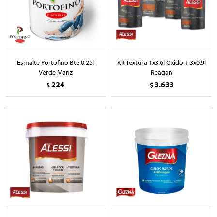
Esmalte Portofino Bte.0,25l
Kit Textura 1x3.6l Oxido + 3x0.9l
Verde Manz
Reagan
224
3.633
$
$