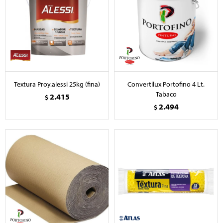
Textura Proy.alessi 25kg (fina)
Convertilux Portofino 4 Lt.
Tabaco
2.415
$
2.494
$