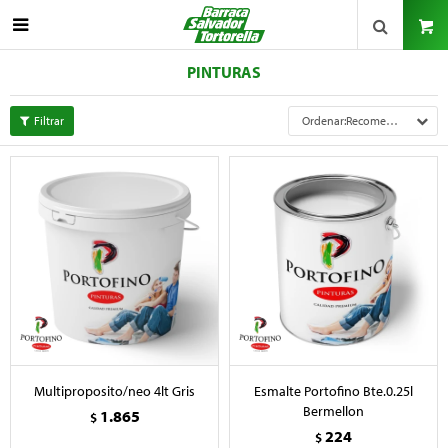

PINTURAS
Recomendados
Multiproposito/neo 4lt Gris
Esmalte Portofino Bte.0.25l
Bermellon
1.865
$
224
$