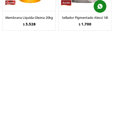
Membrana Liquida Glezna 20kg
Sellador Pigmentado Alessi 18l
3.528
1.700
$
$
Textura Alessi Rustica 25kg
Pintura Efecto Pizarron Alessi
(gruesa)
Negro 0.9
2.155
370
$
$