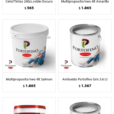
Cetol Tintas 240cc.roble Oscuro
Multiproposito/neo 4lt Amarillo
565
1.865
$
$
Multiproposito/neo 4lt Salmon
Antioxido Portofino Gris 3.6 Lt
1.865
1.367
$
$