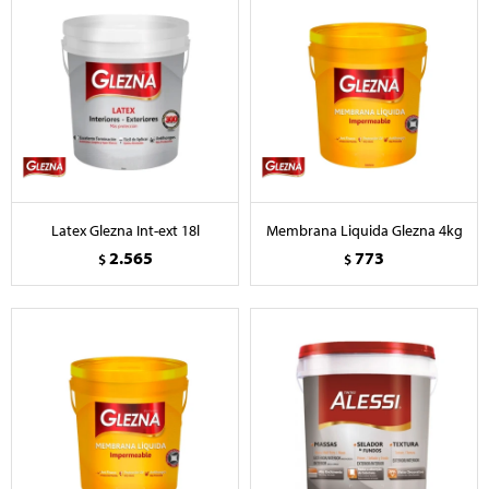
Latex Glezna Int-ext 18l
Membrana Liquida Glezna 4kg
2.565
773
$
$