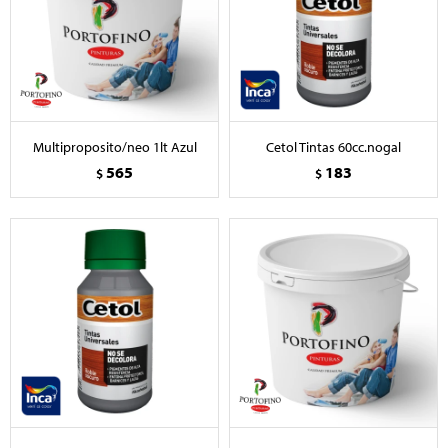
Multiproposito/neo 1lt Azul
Cetol Tintas 60cc.nogal
565
183
$
$