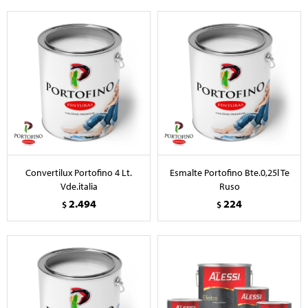
Convertilux Portofino 4 Lt.
Esmalte Portofino Bte.0,25l Te
Vde.italia
Ruso
2.494
224
$
$