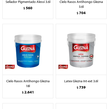
Sellador Pigmentado Alessi 3.6l
Cielo Rasos Antihongo Glezna
3.6l
560
$
704
$
Cielo Rasos Antihongo Glezna
Latex Glezna Int-ext 3.6l
18l
739
$
2.641
$