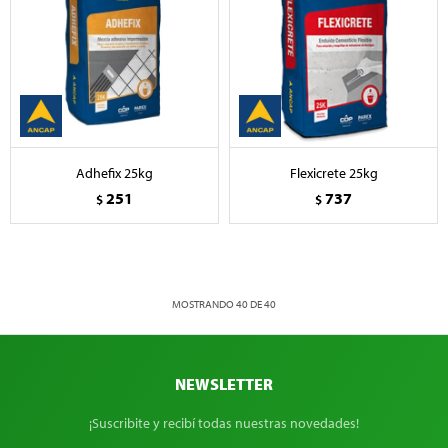
Adhefix 25kg
Flexicrete 25kg
251
737
$
$
MOSTRANDO
40
DE
40
NEWSLETTER
¡Suscribite y recibí todas nuestras novedades!