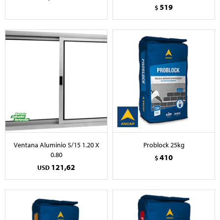
519
$
Ventana Aluminio S/15 1.20 X
Problock 25kg
0.80
410
$
121,62
USD