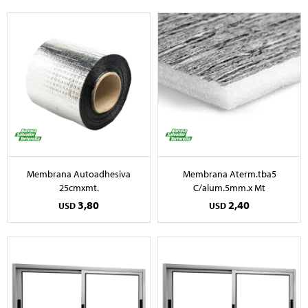
Membrana Autoadhesiva
Membrana Aterm.tba5
25cmxmt.
C/alum.5mm.x Mt
3,80
2,40
USD
USD