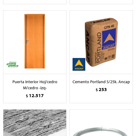
Puerta Interior Hoj/cedro
Cemento Portland S/25k. Ancap
M/cedro -izq-
253
$
12.517
$