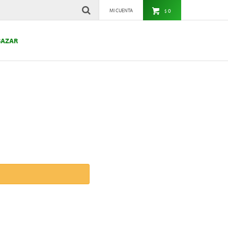
0
$
BAZAR