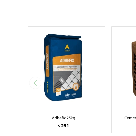
Adhefix 25kg
Cemen
251
$