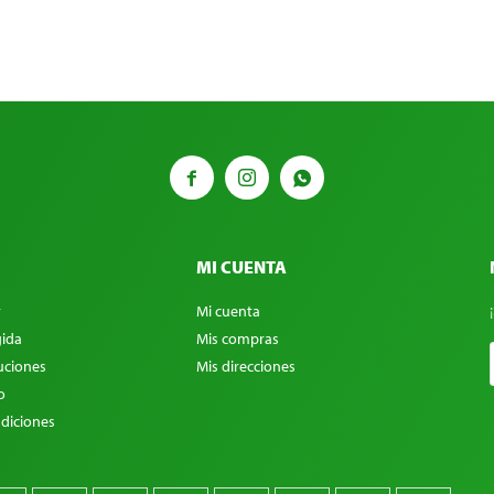



MI CUENTA
r
Mi cuenta
ida
Mis compras
uciones
Mis direcciones
o
diciones