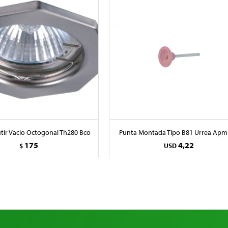
ir Vacio Octogonal Th280 Bco
Punta Montada Tipo B81 Urrea Ap
175
4,22
$
USD