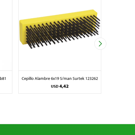
mb81
Cepillo Alambre 6x19 S/man Surtek 123262
Pin
4,42
USD