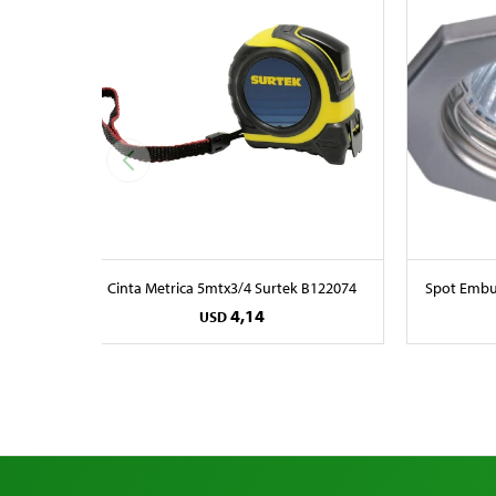
Cinta Metrica 5mtx3/4 Surtek B122074
Spot Embut
4,14
USD