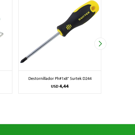
Destornillador Ph#1x8" Surtek D244
Destornil
4,44
USD