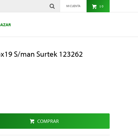
0
$
BAZAR
6x19 S/man Surtek 123262
COMPRAR