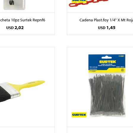
ncheta 10pz Surtek Repnf6
Cadena Plast.foy 1/4" X Mt Roj
2,02
1,45
USD
USD