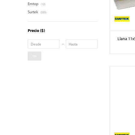
Emtop
(12)
Surtek
(335)
Precio
($)
Llana 11x
OK