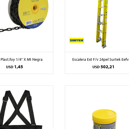
Plast.foy 1/4" X Mt Negra
Escalera Ext F/v 24pel Surtek Eef
1,45
502,21
USD
USD