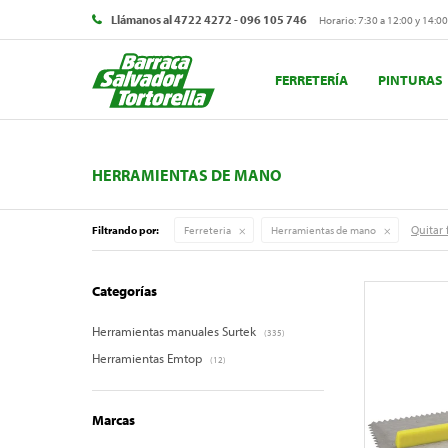
Llámanos al 4722 4272 - 096 105 746
Horario: 7:30 a 12:00 y 14:00
FERRETERÍA
PINTURAS
HERRAMIENTAS DE MANO
Quitar f
Filtrando por:
Ferreteria
Herramientas de mano
Categorías
Herramientas manuales Surtek
(335)
Herramientas Emtop
(12)
Marcas