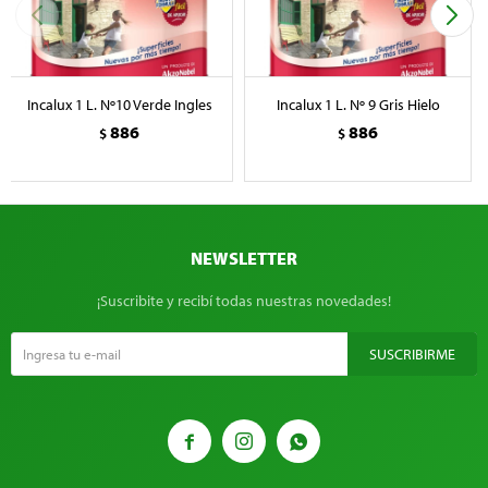
Incalux 1 L. Nº10 Verde Ingles
Incalux 1 L. Nº 9 Gris Hielo
886
886
$
$
NEWSLETTER
¡Suscribite y recibí todas nuestras novedades!
SUSCRIBIRME


