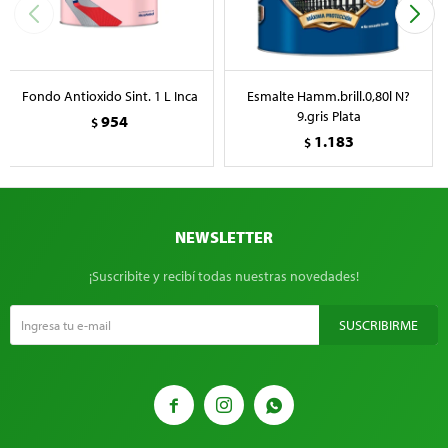
Fondo Antioxido Sint. 1 L Inca
Esmalte Hamm.brill.0,80l N?
9.gris Plata
954
$
1.183
$
NEWSLETTER
¡Suscribite y recibí todas nuestras novedades!
SUSCRIBIRME


