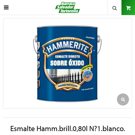

Esmalte Hamm.brill.0,80l N?1.blanco.