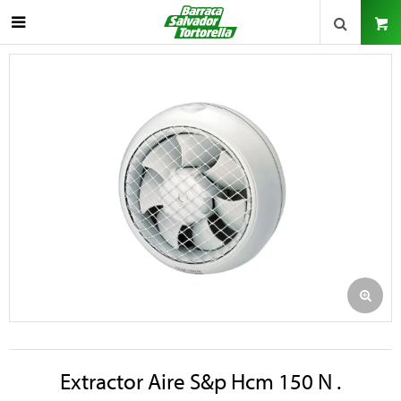

Extractor Aire S&p Hcm 150 N .