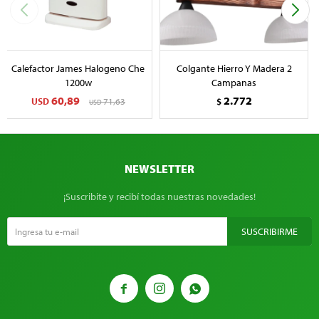
Calefactor James Halogeno Che
Colgante Hierro Y Madera 2
1200w
Campanas
60,89
2.772
USD
71,63
$
USD
NEWSLETTER
¡Suscribite y recibí todas nuestras novedades!
SUSCRIBIRME


