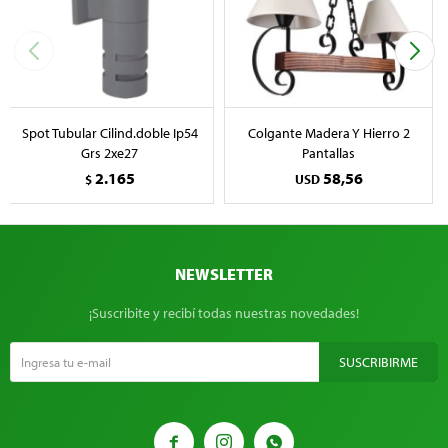
Spot Tubular Cilind.doble Ip54
Colgante Madera Y Hierro 2
Grs 2xe27
Pantallas
2.165
58,56
$
USD
NEWSLETTER
¡Suscribite y recibí todas nuestras novedades!
SUSCRIBIRME


