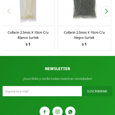
Collarin 2,5mm X 10cm C/u
Collarin 2,5mm X 10cm C/u
Blanco Surtek
Negro Surtek
1
1
$
$
NEWSLETTER
¡Suscribite y recibí todas nuestras novedades!
SUSCRIBIRME


