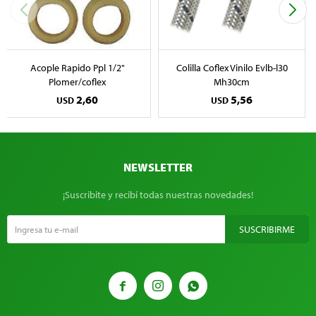
Acople Rapido Ppl 1/2"
Colilla Coflex Vinilo Evlb-l30
Plomer/coflex
Mh30cm
2,60
5,56
USD
USD
NEWSLETTER
¡Suscribite y recibí todas nuestras novedades!
SUSCRIBIRME


