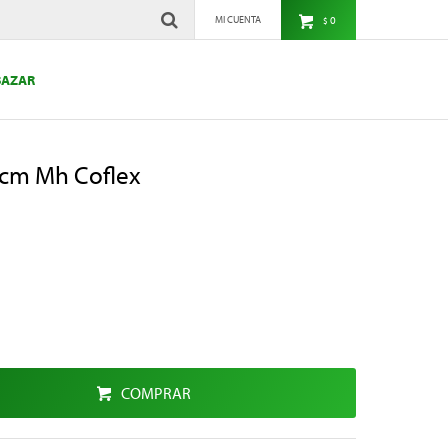
0
$
BAZAR
25cm Mh Coflex
COMPRAR