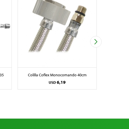
l35
Colilla Coflex Monocomando 40cm
Colilla C
6,19
USD