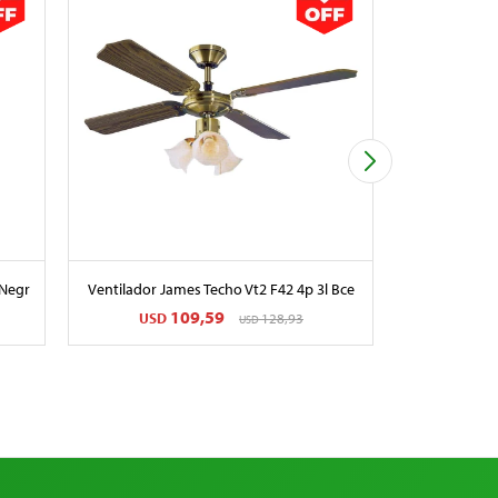
 Negr
Ventilador James Techo Vt2 F42 4p 3l Bce
Microonda
109,59
USD
128,93
USD
USD