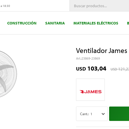
 a 18:30
CONSTRUCCIÓN
SANITARIA
MATERIALES ELÉCTRICOS
Ventilador James
23869-23869
103,04
USD
121,2
USD
1