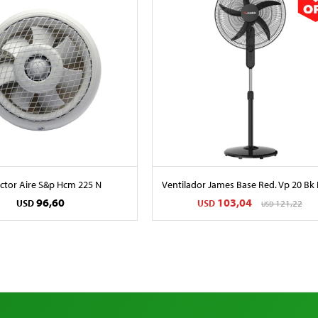
actor Aire S&p Hcm 225 N
Ventilador James Base Red. Vp 20 Bk
96,60
103,04
USD
USD
121,22
USD