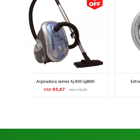
Aspiradora James Aj 850 (aj800)
Extr
93,67
USD
110,20
USD