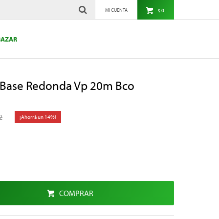
0
$
BAZAR
 Base Redonda Vp 20m Bco
2
14
COMPRAR