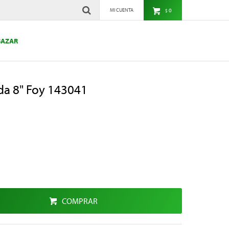
0
$
BAZAR
ada 8" Foy 143041
COMPRAR