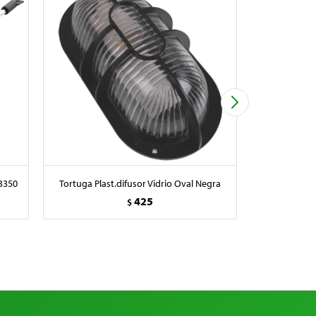
3350
Tortuga Plast.difusor Vidrio Oval Negra
Prensa H
425
$