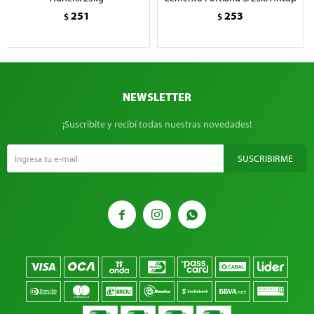
251
253
$
$
NEWSLETTER
¡Suscribite y recibí todas nuestras novedades!
SUSCRIBIRME


