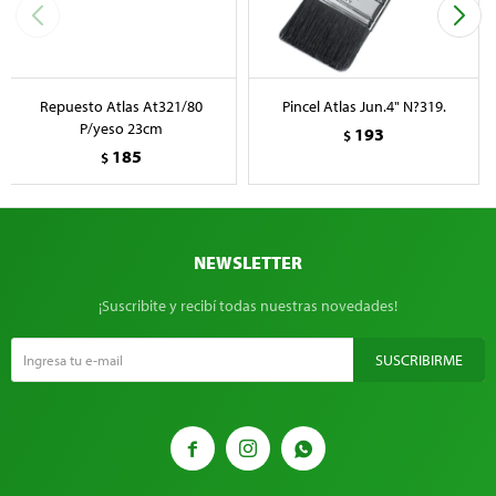
Repuesto Atlas At321/80
Pincel Atlas Jun.4" N?319.
P/yeso 23cm
193
$
185
$
NEWSLETTER
¡Suscribite y recibí todas nuestras novedades!
SUSCRIBIRME


