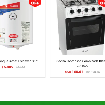
anque James L/conven.30l*
Cocina Thompson Combinada Bla
Cth1500
6.885
$
8.100
$
168,61
USD
198,36
USD