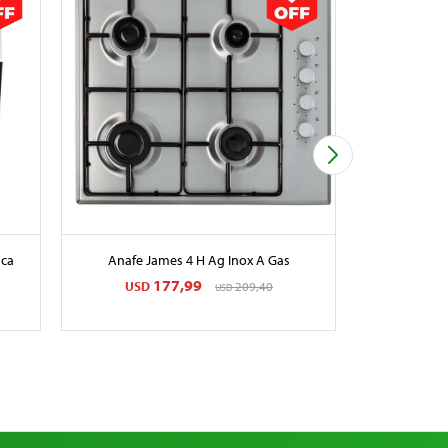
nca
Anafe James 4 H Ag Inox A Gas
Campan
177,99
USD
209,40
USD
USD