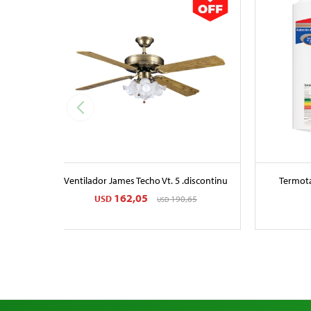
Ventilador James Techo Vt. 5 .discontinu
Termot
162,05
USD
190,65
USD