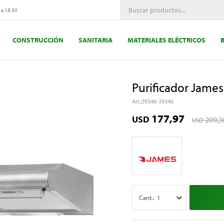
 a 18:30
CONSTRUCCIÓN
SANITARIA
MATERIALES ELÉCTRICOS
Purificador James
39346-39346
177,97
USD
209,3
USD
1