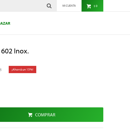
0
$
BAZAR
 602 Inox.
8
15
COMPRAR