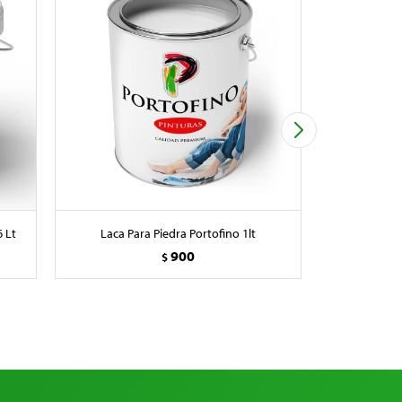
 Lt
Laca Para Piedra Portofino 1lt
Barniz Po
900
$