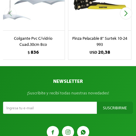
Colgante Pvc C/vidrio
Pinza Pelacable 8" Surtek 10-24
Cuad.30cm Bco
993
836
20,38
$
USD
NEWSLETTER
¡Suscribite y recibí todas nuestras novedades!
SUSCRIBIRME


