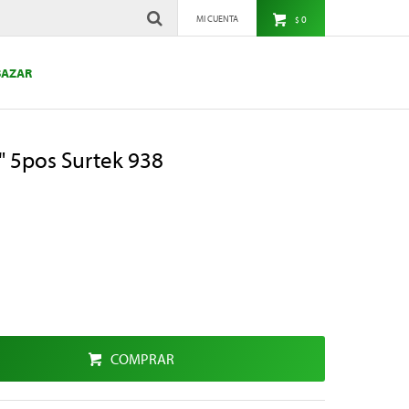
0
$
BAZAR
" 5pos Surtek 938
COMPRAR