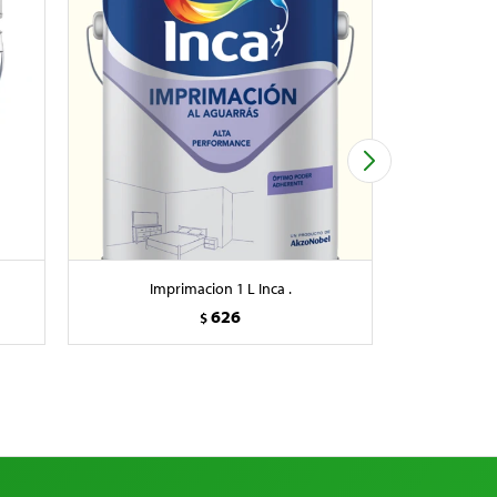
Imprimacion 1 L Inca .
Repuest
626
$