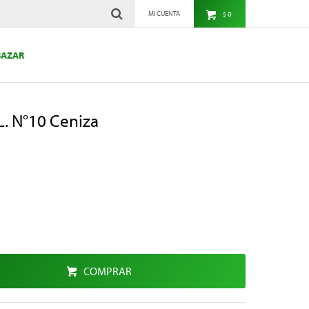
0
$
BAZAR
L. N°10 Ceniza
COMPRAR