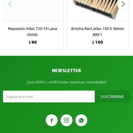
Repuesto Atlas 723/19 Lana
Brocha Rect.atlas 150 X 56mm
Sintet.
800/1
96
100
$
$
NEWSLETTER
¡Suscribite y recibí todas nuestras novedades!
SUSCRIBIRME


