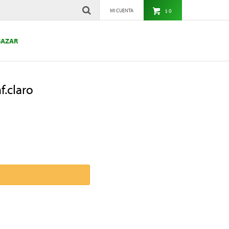
0
$
BAZAR
f.claro