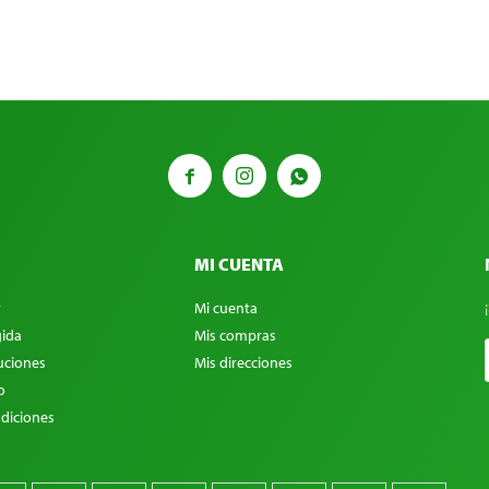



MI CUENTA
r
Mi cuenta
ida
Mis compras
uciones
Mis direcciones
o
diciones