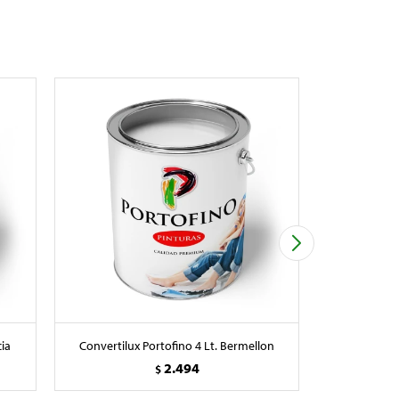
cia
Convertilux Portofino 4 Lt. Bermellon
Convertil
2.494
$