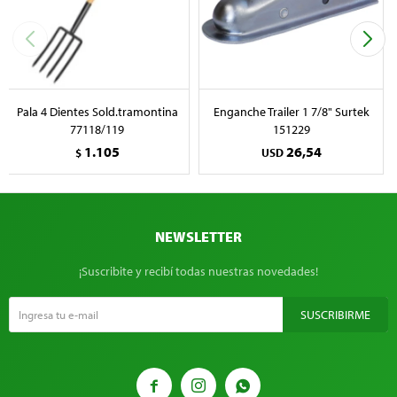
Pala 4 Dientes Sold.tramontina
Enganche Trailer 1 7/8" Surtek
77118/119
151229
1.105
26,54
$
USD
NEWSLETTER
¡Suscribite y recibí todas nuestras novedades!
SUSCRIBIRME


