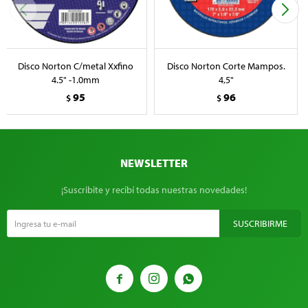
Disco Norton C/metal Xxfino
Disco Norton Corte Mampos.
4.5" -1.0mm
4,5"
95
96
$
$
NEWSLETTER
¡Suscribite y recibí todas nuestras novedades!
SUSCRIBIRME


