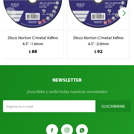
Disco Norton C/metal Xxfino
Disco Norton C/metal Xxfino
4.5" -1.6mm
4.5" -3.0mm
88
92
$
$
NEWSLETTER
¡Suscribite y recibí todas nuestras novedades!
SUSCRIBIRME


