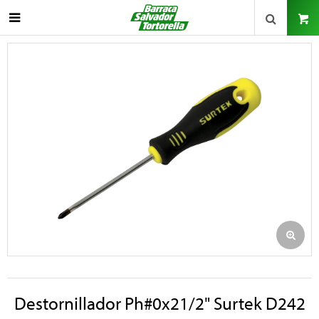

Destornillador Ph#0x21/2" Surtek D242