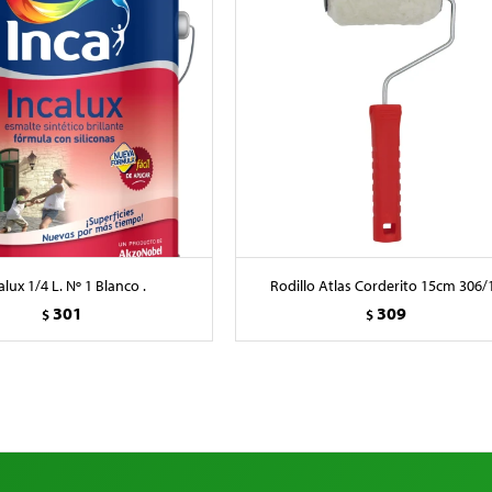
alux 1/4 L. Nº 1 Blanco .
Rodillo Atlas Corderito 15cm 306/
301
309
$
$