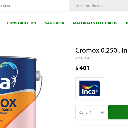
 a 18:30
CONSTRUCCIÓN
SANITARIA
MATERIALES ELÉCTRICOS
Cromox 0,250l. In
453-453
401
$
1