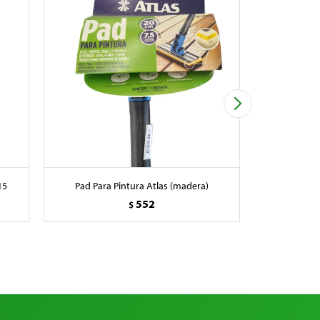
15
Pad Para Pintura Atlas (madera)
Incam
552
$