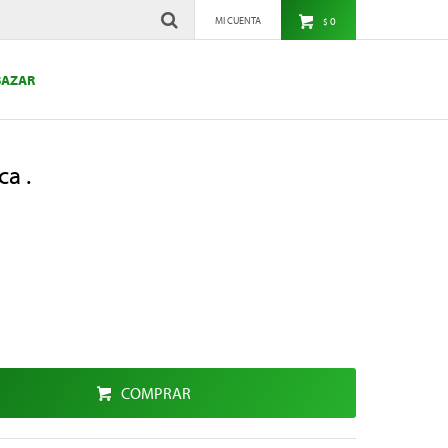
0
$
BAZAR
ca .
COMPRAR