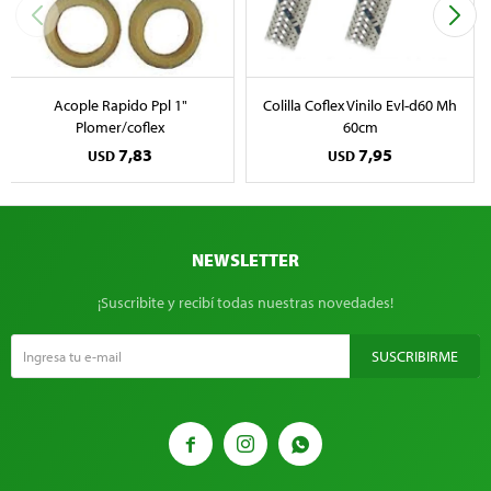
Acople Rapido Ppl 1"
Colilla Coflex Vinilo Evl-d60 Mh
Plomer/coflex
60cm
7,83
7,95
USD
USD
NEWSLETTER
¡Suscribite y recibí todas nuestras novedades!
SUSCRIBIRME


