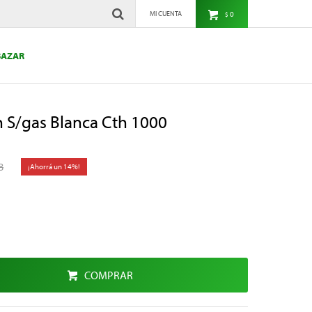
0
$
BAZAR
S/gas Blanca Cth 1000
8
14
COMPRAR