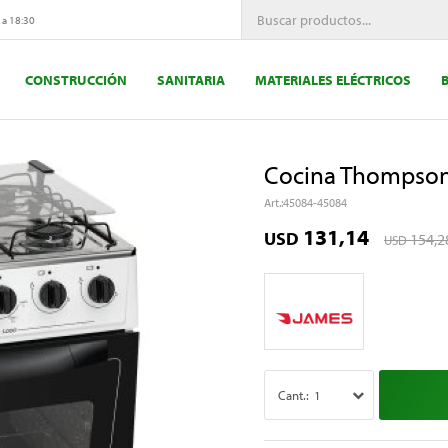
 a 18:30
CONSTRUCCIÓN
SANITARIA
MATERIALES ELÉCTRICOS
Cocina Thompson 
45084-45084
131,14
USD
154,2
USD
1