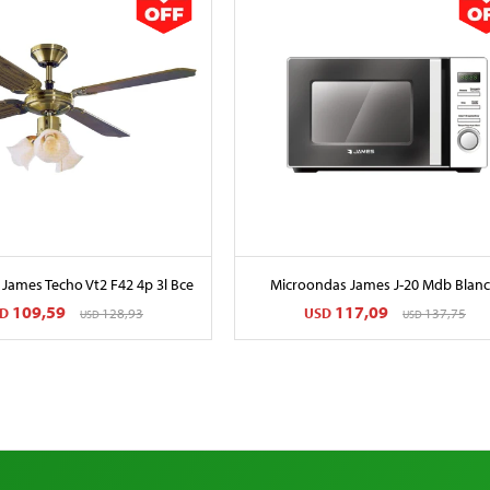
 James Techo Vt2 F42 4p 3l Bce
Microondas James J-20 Mdb Blan
109,59
117,09
D
128,93
USD
137,75
USD
USD