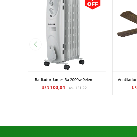
Radiador James Ra 2000w 9elem
Ventilador
103,04
USD
121,22
US
USD