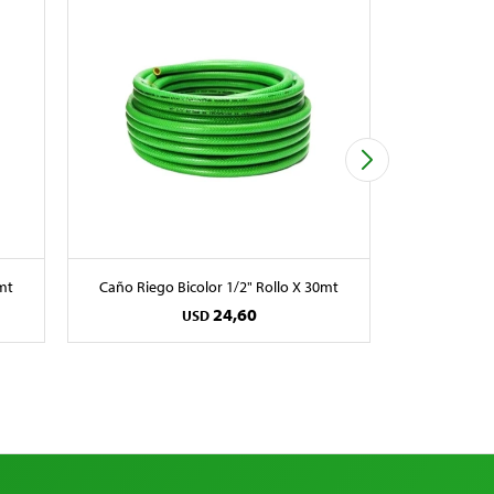
mt
Caño Riego Bicolor 1/2" Rollo X 30mt
Caño Riego B
24,60
USD