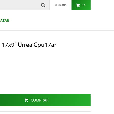
0
$
BAZAR
l 17x9" Urrea Cpu17ar
COMPRAR