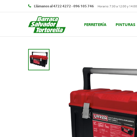
Llámanos al 4722 4272 - 096 105 746
Horario: 7:30 a 12:00 y 14:00
FERRETERÍA
PINTURAS