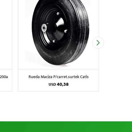
D200a
Rueda Maciza P/carret.surtek Catls
Nivel Alum
40,38
USD