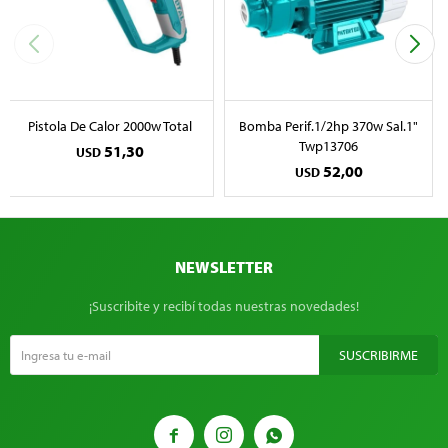
Pistola De Calor 2000w Total
Bomba Perif.1/2hp 370w Sal.1"
Twp13706
51,30
USD
52,00
USD
NEWSLETTER
¡Suscribite y recibí todas nuestras novedades!
SUSCRIBIRME


