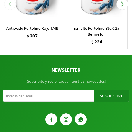
Antioxido Portofino Rojo 1/4lt
Esmalte Portofino Bte.0.25l
Bermellon
207
$
224
$
NEWSLETTER
¡Suscribite y recibí todas nuestras novedades!
SUSCRIBIRME


