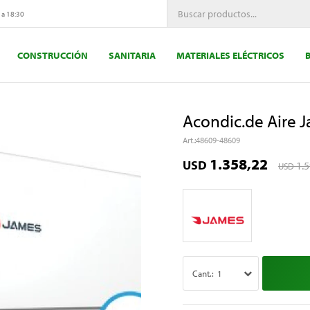
 a 18:30
CONSTRUCCIÓN
SANITARIA
MATERIALES ELÉCTRICOS
Acondic.de Aire 
48609-48609
1.358,22
USD
1.
USD
1