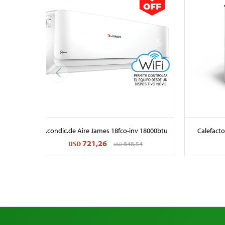
Acondic.de Aire James 18fco-inv 18000btu
Calefacto
721,26
USD
848,54
USD