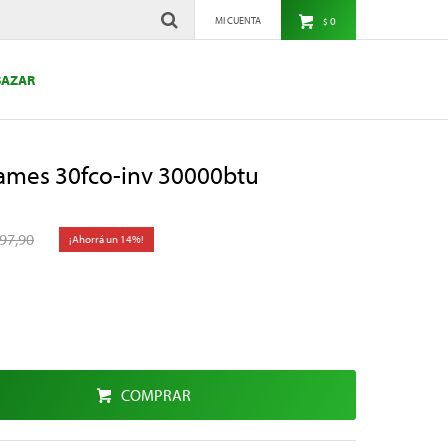
0
$
BAZAR
James 30fco-inv 30000btu
597,90
14
COMPRAR