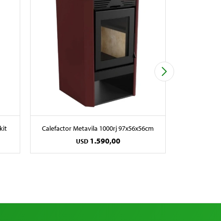
kit
Calefactor Metavila 1000rj 97x56x56cm
Calefactor
1.590,00
USD